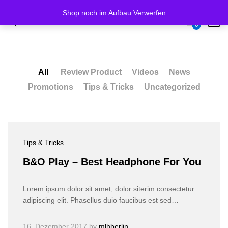
Shop noch im Aufbau
Verwerfen
Our Press
0
Log i
All
Review Product
Videos
News
Promotions
Tips & Tricks
Uncategorized
Tips & Tricks
B&O Play – Best Headphone For You
Lorem ipsum dolor sit amet, dolor siterim consectetur
adipiscing elit. Phasellus duio faucibus est sed…
16. Dezember 2017
by
mlhberlin