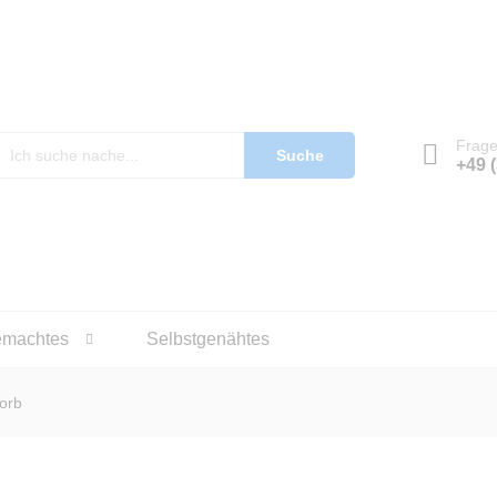
Frag
Suche
+49 
emachtes
Selbstgenähtes
orb