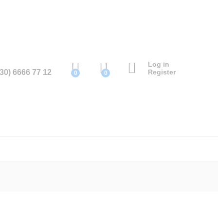
e
Log in
(30) 6666 77 12
Register
0
0