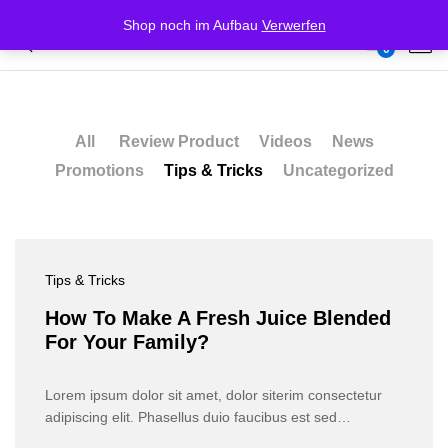
Shop noch im Aufbau
Verwerfen
Our Press
0
Log i
All
Review Product
Videos
News
Promotions
Tips & Tricks
Uncategorized
Tips & Tricks
How To Make A Fresh Juice Blended
For Your Family?
Lorem ipsum dolor sit amet, dolor siterim consectetur
adipiscing elit. Phasellus duio faucibus est sed…