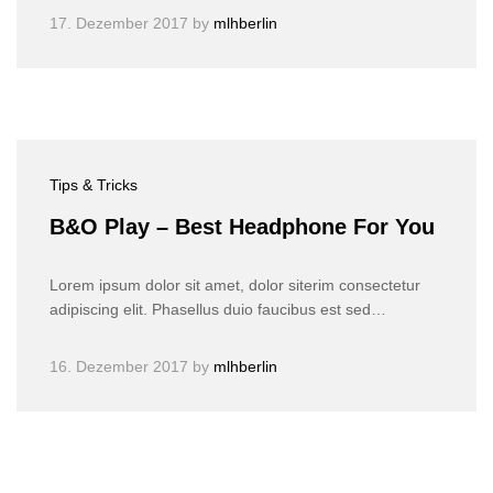
17. Dezember 2017
by
mlhberlin
Tips & Tricks
B&O Play – Best Headphone For You
Lorem ipsum dolor sit amet, dolor siterim consectetur
adipiscing elit. Phasellus duio faucibus est sed…
16. Dezember 2017
by
mlhberlin