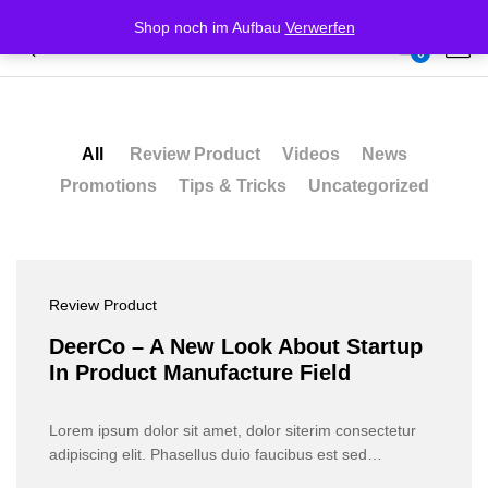
Shop noch im Aufbau
Verwerfen
Our Press
0
Log i
All
Review Product
Videos
News
Promotions
Tips & Tricks
Uncategorized
Review Product
DeerCo – A New Look About Startup
In Product Manufacture Field
Lorem ipsum dolor sit amet, dolor siterim consectetur
adipiscing elit. Phasellus duio faucibus est sed…