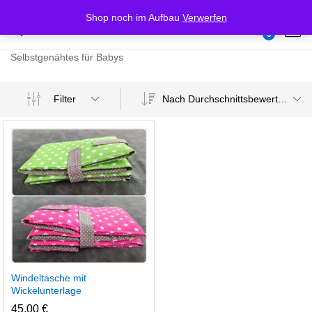
Shop noch im Aufbau
Verwerfen
Windeltasche mit Wickelunterlage
0
Log i
Selbstgenähtes für Babys
Nach Durchschnittsbewertung sortiert
Filter
.
.
is
is
Windeltasche mit
Wickelunterlage
45,00
€