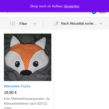
Shop noch im Aufbau
Verwerfen
Wärmetier Fuchs
0
Log i
Nach Aktualität sortieren
Filter
.
.
is
is
Wärmetier Fuchs
18,90
€
Kein Mehrwertsteuerausweis, da
Kleinunternehmer nach §19 (1)
UStG.