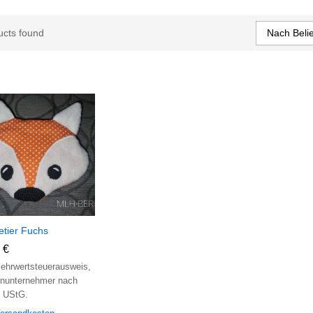
Nach Belie
ucts found
tier Fuchs
0
0
€
€
ehrwertsteuerausweis,
inunternehmer nach
) UStG.