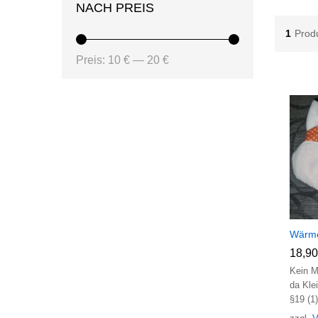
NACH PREIS
1
Prod
Min.
Max.
Preis:
10 €
—
20 €
Preis
Preis
Wärme
18,9
18,9
Kein M
da Kle
§19 (1