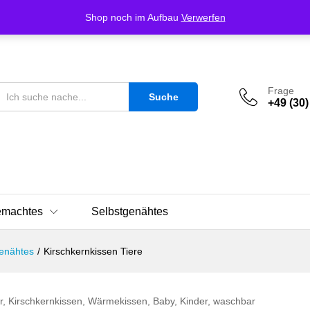
Shop noch im Aufbau
Verwerfen
Frage
Suche
+49 (30)
emachtes
Selbstgenähtes
enähtes
/
Kirschkernkissen Tiere
, Kirschkernkissen, Wärmekissen, Baby, Kinder, waschbar