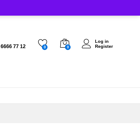
Log in
 6666 77 12
Register
0
0